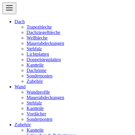
Dach
Trapezbleche
Dachziegelbleche
Wellbleche
Mauerabdeckungen
Stehfalz
Lichtplatten
Doppelstegplatten
Kantteile
Dachrinne
Sonderposten
Zubehör
Wand
Wandprofile
Mauerabdeckungen
Stehfalz
Kantteile
Vordächer
Sonderposten
Zubehör
Kantteile