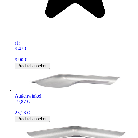
(
1
)
9,47 €
-
9,90 €
Produkt ansehen
Außenwinkel
19,87 €
-
23,13 €
Produkt ansehen