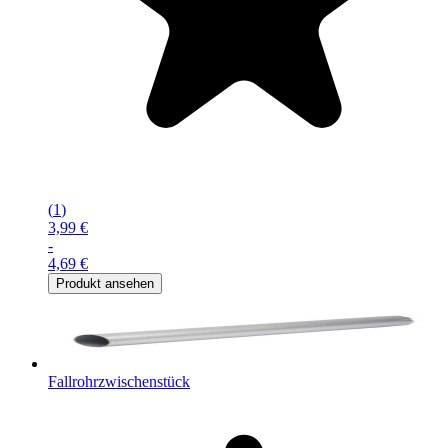
(
1
)
3,99 €
-
4,69 €
Produkt ansehen
Fallrohrzwischenstück