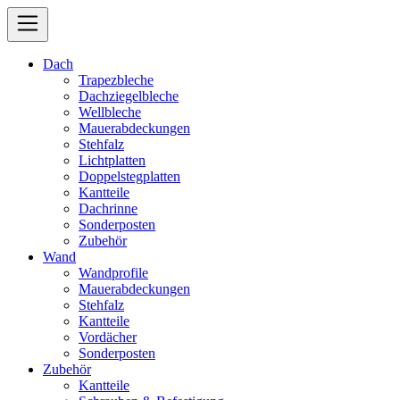
Dach
Trapezbleche
Dachziegelbleche
Wellbleche
Mauerabdeckungen
Stehfalz
Lichtplatten
Doppelstegplatten
Kantteile
Dachrinne
Sonderposten
Zubehör
Wand
Wandprofile
Mauerabdeckungen
Stehfalz
Kantteile
Vordächer
Sonderposten
Zubehör
Kantteile