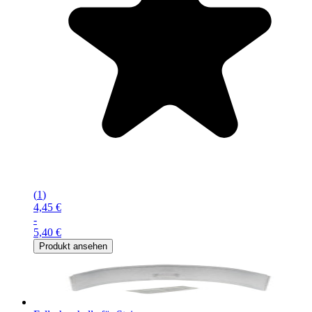
(
1
)
4,45 €
-
5,40 €
Produkt ansehen