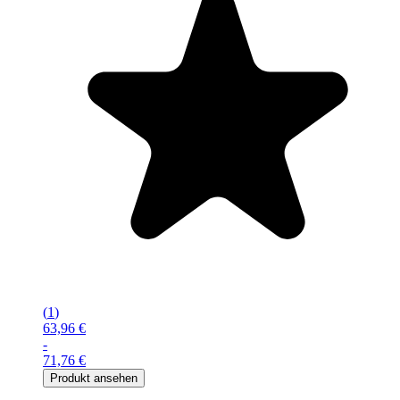
(
1
)
63,96 €
-
71,76 €
Produkt ansehen