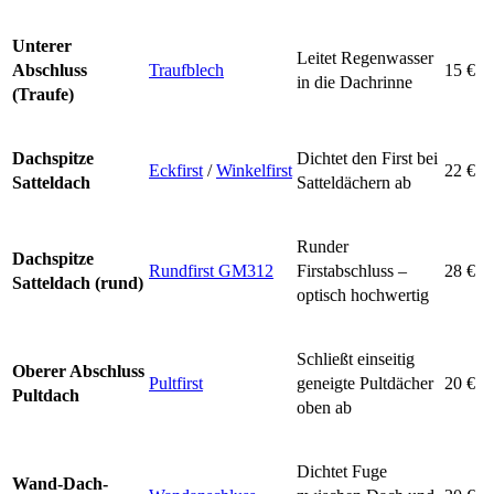
Unterer
Leitet Regenwasser
Abschluss
Traufblech
15 €
in die Dachrinne
(Traufe)
Dachspitze
Dichtet den First bei
Eckfirst
/
Winkelfirst
22 €
Satteldach
Satteldächern ab
Runder
Dachspitze
Rundfirst GM312
Firstabschluss –
28 €
Satteldach (rund)
optisch hochwertig
Schließt einseitig
Oberer Abschluss
Pultfirst
geneigte Pultdächer
20 €
Pultdach
oben ab
Dichtet Fuge
Wand-Dach-