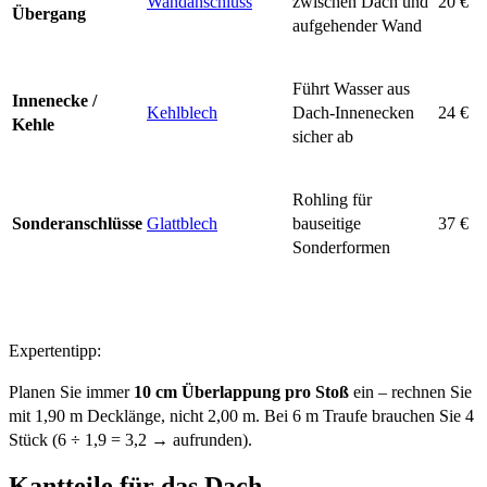
Wandanschluss
zwischen Dach und
20 €
Übergang
aufgehender Wand
Führt Wasser aus
Innenecke /
Kehlblech
Dach-Innenecken
24 €
Kehle
sicher ab
Rohling für
Sonderanschlüsse
Glattblech
bauseitige
37 €
Sonderformen
Expertentipp:
Planen Sie immer
10 cm Überlappung pro Stoß
ein – rechnen Sie
mit 1,90 m Decklänge, nicht 2,00 m. Bei 6 m Traufe brauchen Sie 4
Stück (6 ÷ 1,9 = 3,2 → aufrunden).
Kantteile für das Dach