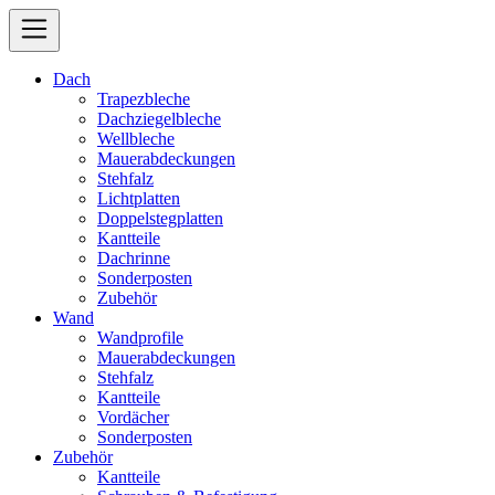
Dach
Trapezbleche
Dachziegelbleche
Wellbleche
Mauerabdeckungen
Stehfalz
Lichtplatten
Doppelstegplatten
Kantteile
Dachrinne
Sonderposten
Zubehör
Wand
Wandprofile
Mauerabdeckungen
Stehfalz
Kantteile
Vordächer
Sonderposten
Zubehör
Kantteile