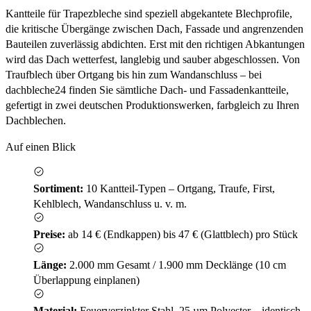
Kantteile für Trapezbleche sind speziell abgekantete Blechprofile,
die kritische Übergänge zwischen Dach, Fassade und angrenzenden
Bauteilen zuverlässig abdichten. Erst mit den richtigen Abkantungen
wird das Dach wetterfest, langlebig und sauber abgeschlossen. Von
Traufblech über Ortgang bis hin zum Wandanschluss – bei
dachbleche24 finden Sie sämtliche Dach- und Fassadenkantteile,
gefertigt in zwei deutschen Produktionswerken, farbgleich zu Ihren
Dachblechen.
Auf einen Blick
Sortiment:
10 Kantteil-Typen – Ortgang, Traufe, First,
Kehlblech, Wandanschluss u. v. m.
Preise:
ab 14 € (Endkappen) bis 47 € (Glattblech) pro Stück
Länge:
2.000 mm Gesamt / 1.900 mm Decklänge (10 cm
Überlappung einplanen)
Material:
Feuerverzinkter Stahl, 25 µm Polyester – identisch