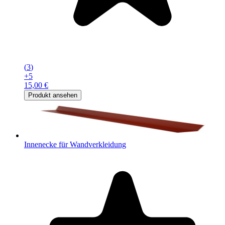
(
3
)
+
5
15,00 €
Produkt ansehen
Innenecke für Wandverkleidung