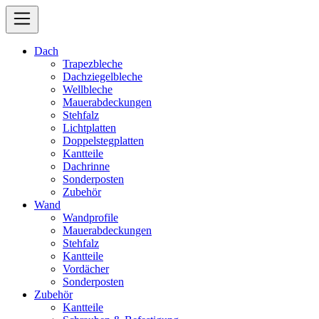
Dach
Trapezbleche
Dachziegelbleche
Wellbleche
Mauerabdeckungen
Stehfalz
Lichtplatten
Doppelstegplatten
Kantteile
Dachrinne
Sonderposten
Zubehör
Wand
Wandprofile
Mauerabdeckungen
Stehfalz
Kantteile
Vordächer
Sonderposten
Zubehör
Kantteile