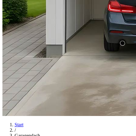
Start
/
Garagendach