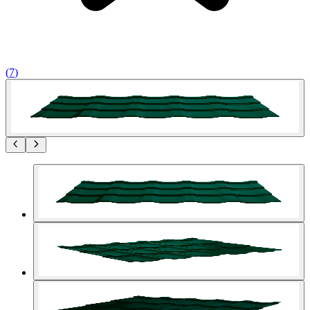
(
7
)