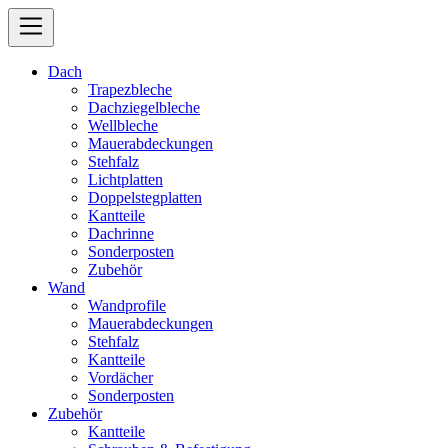
Dach
Trapezbleche
Dachziegelbleche
Wellbleche
Mauerabdeckungen
Stehfalz
Lichtplatten
Doppelstegplatten
Kantteile
Dachrinne
Sonderposten
Zubehör
Wand
Wandprofile
Mauerabdeckungen
Stehfalz
Kantteile
Vordächer
Sonderposten
Zubehör
Kantteile