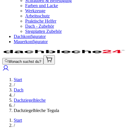
Schrauben & Befestigung
Farben und Lacke
Werkzeuge
Arbeitsschutz
Praktische Helfer
Dach - Zubehör
Stegplatten Zubehör
Dachkonfigurator
Mauerkonfigurator
Wonach suchst du?
Start
/
Dach
/
Dachziegelbleche
/
Dachziegelbleche Tegula
Start
/