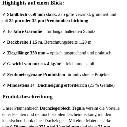
Highlights auf einen Blick:
✔
Stahlblech 0,50 mm stark
, 275 g/m² verzinkt, grundiert und
mit
25 µm oder 35 µm Premiumbeschichtung
✔
10 Jahre Garantie
– für langanhaltenden Schutz
✔
Deckbreite 1,15 m
, Berechnungsbreite 1,20 m
✔
Ziegellänge 350 mm
– optisch ansprechend und praktisch
✔
Gewicht von nur ca. 4 kg/m²
– leicht und stabil
✔
Zentimetergenaue Produktion
für individuelle Projekte
✔
Mindestens 14° Dachneigung erforderlich
(25 % Gefälle)
Produktbeschreibung
Unser Pfannenblech
Dachziegelblech Tegula
vereint die Vorteile
einer leichten und dennoch stabilen Dacheindeckung mit dem
klassischen Look eines Dachziegels. Mit einer Materialstärke
von
0,50 mm
, einer
275 g/m² Verzinkung
und einer
25 µm