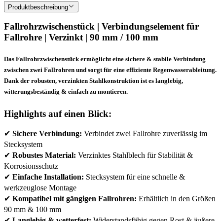
Produktbeschreibung
Fallrohrzwischenstück | Verbindungselement für
Fallrohre | Verzinkt | 90 mm / 100 mm
Das
Fallrohrzwischenstück
ermöglicht eine sichere & stabile Verbindung
zwischen zwei
Fallrohren
und sorgt für eine
effiziente Regenwasserableitung
.
Dank der robusten,
verzinkten Stahlkonstruktion
ist es langlebig,
witterungsbeständig & einfach zu montieren.
Highlights auf einen Blick:
✔
Sichere Verbindung:
Verbindet zwei Fallrohre zuverlässig im
Stecksystem
✔
Robustes Material:
Verzinktes Stahlblech für Stabilität &
Korrosionsschutz
✔
Einfache Installation:
Stecksystem für eine schnelle &
werkzeuglose Montage
✔
Kompatibel mit gängigen Fallrohren:
Erhältlich in den Größen
90 mm & 100 mm
✔
Langlebig & wetterfest:
Widerstandsfähig gegen Rost & äußere