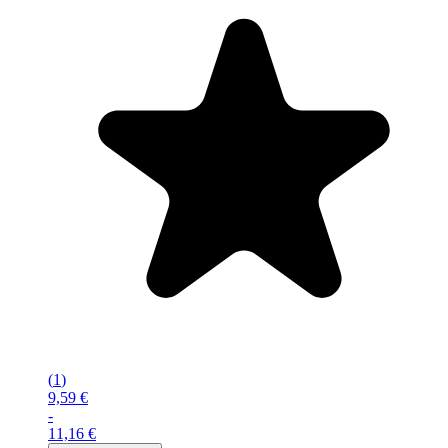
(
1
)
9,59 €
-
11,16 €