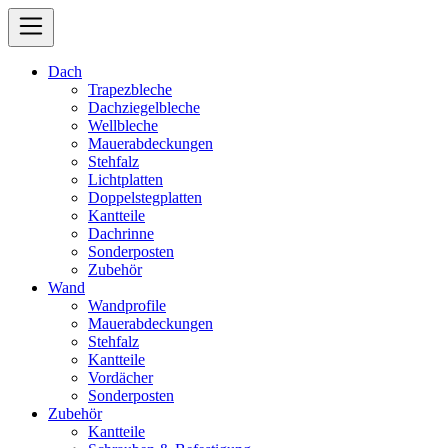
Dach
Trapezbleche
Dachziegelbleche
Wellbleche
Mauerabdeckungen
Stehfalz
Lichtplatten
Doppelstegplatten
Kantteile
Dachrinne
Sonderposten
Zubehör
Wand
Wandprofile
Mauerabdeckungen
Stehfalz
Kantteile
Vordächer
Sonderposten
Zubehör
Kantteile