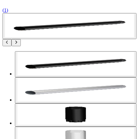
(
1
)