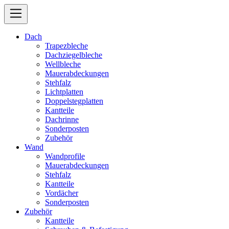
Dach
Trapezbleche
Dachziegelbleche
Wellbleche
Mauerabdeckungen
Stehfalz
Lichtplatten
Doppelstegplatten
Kantteile
Dachrinne
Sonderposten
Zubehör
Wand
Wandprofile
Mauerabdeckungen
Stehfalz
Kantteile
Vordächer
Sonderposten
Zubehör
Kantteile