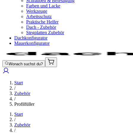
Schrauben & Befestigung
Farben und Lacke
Werkzeuge
Arbeitsschutz
Praktische Helfer
Dach - Zubehör
Stegplatten Zubehör
Dachkonfigurator
Mauerkonfigurator
Wonach suchst du?
Start
/
Zubehör
/
Profilfüller
Start
/
Zubehör
/