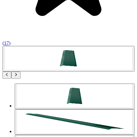
(
17
)