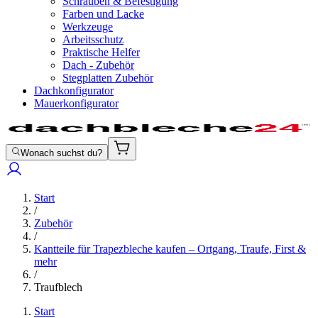
Schrauben & Befestigung
Farben und Lacke
Werkzeuge
Arbeitsschutz
Praktische Helfer
Dach - Zubehör
Stegplatten Zubehör
Dachkonfigurator
Mauerkonfigurator
Wonach suchst du?
Start
/
Zubehör
/
Kantteile für Trapezbleche kaufen – Ortgang, Traufe, First &
mehr
/
Traufblech
Start