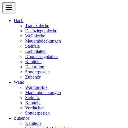
Dach
Trapezbleche
Dachziegelbleche
Wellbleche
Mauerabdeckungen
Stehfalz
Lichtplatten
Doppelstegplatten
Kantteile
Dachrinne
Sonderposten
Zubehör
Wand
Wandprofile
Mauerabdeckungen
Stehfalz
Kantteile
Vordächer
Sonderposten
Zubehör
Kantteile