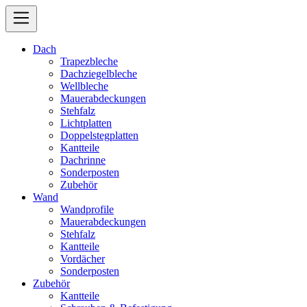
Dach
Trapezbleche
Dachziegelbleche
Wellbleche
Mauerabdeckungen
Stehfalz
Lichtplatten
Doppelstegplatten
Kantteile
Dachrinne
Sonderposten
Zubehör
Wand
Wandprofile
Mauerabdeckungen
Stehfalz
Kantteile
Vordächer
Sonderposten
Zubehör
Kantteile