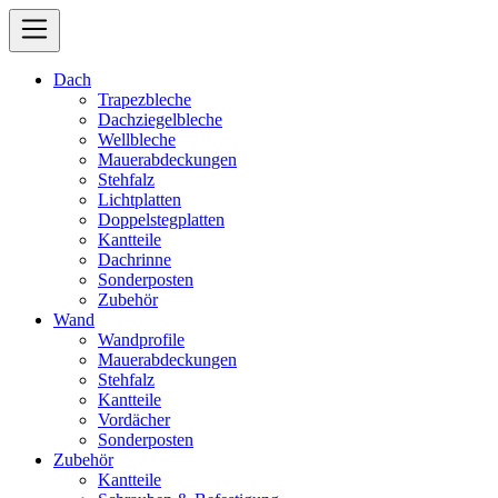
Dach
Trapezbleche
Dachziegelbleche
Wellbleche
Mauerabdeckungen
Stehfalz
Lichtplatten
Doppelstegplatten
Kantteile
Dachrinne
Sonderposten
Zubehör
Wand
Wandprofile
Mauerabdeckungen
Stehfalz
Kantteile
Vordächer
Sonderposten
Zubehör
Kantteile