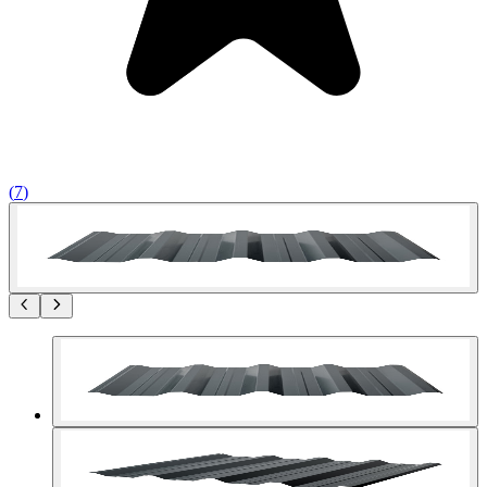
(
7
)