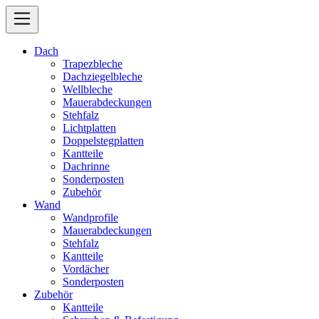
Dach
Trapezbleche
Dachziegelbleche
Wellbleche
Mauerabdeckungen
Stehfalz
Lichtplatten
Doppelstegplatten
Kantteile
Dachrinne
Sonderposten
Zubehör
Wand
Wandprofile
Mauerabdeckungen
Stehfalz
Kantteile
Vordächer
Sonderposten
Zubehör
Kantteile