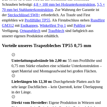
Schrauben befestigt:
4,8 × 100 mm bei Holzunterkonstruktion
,
5,5 ×
70 mm bei Stahlunterkonstruktion
. Zur Wahrung der Garantie ist
der
Steckschlüssel SW8+
erforderlich. An Traufe und First
empfehlen wir
Profilfüller TP55
. Als Firstabschluss stehen
Rundfirst
GM312
mit
Endkappen
,
Winkelfirst Typ 1
und
Pultfirst
zur
Verfügung.
Ortgangblech
und
Traufblech
sind farbgleich aus
unserer eigenen Produktion erhältlich.
Vorteile unseres Trapezbleches TP55 0,75 mm
Unterlattungsabstände bis 2,00 m:
55 mm Profilhöhe und
0,75 mm Stärke erlauben eine schlanke Unterkonstruktion –
spart Material und Montageaufwand bei großen Flächen.
Lieferlängen bis 12,30 m:
Durchgehende Platten auch für
sehr lange Dachflächen – kein Querstoß, keine Überlappung
in der Länge.
Direkt vom Hersteller:
Eigene Produktion in Wriezen und